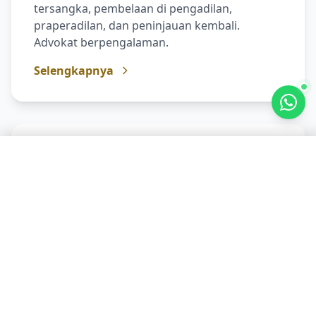
tersangka, pembelaan di pengadilan,
praperadilan, dan peninjauan kembali.
Advokat berpengalaman.
Selengkapnya
Konsultasi Gratis Hari Ini!
Chat WhatsApp
Pengacara Bisnis & Korporasi
Jasa pengacara untuk pendirian PT/CV, review
kontrak bisnis, sengketa dagang, dan legal
opinion. Lawyer profesional untuk
perusahaan.