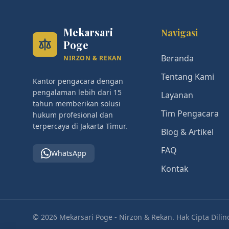
Mekarsari
Navigasi
Poge
Beranda
NIRZON & REKAN
Tentang Kami
Kantor pengacara dengan
pengalaman lebih dari 15
Layanan
tahun memberikan solusi
Tim Pengacara
hukum profesional dan
terpercaya di Jakarta Timur.
Blog & Artikel
FAQ
WhatsApp
Kontak
© 2026 Mekarsari Poge - Nirzon & Rekan. Hak Cipta Dilin