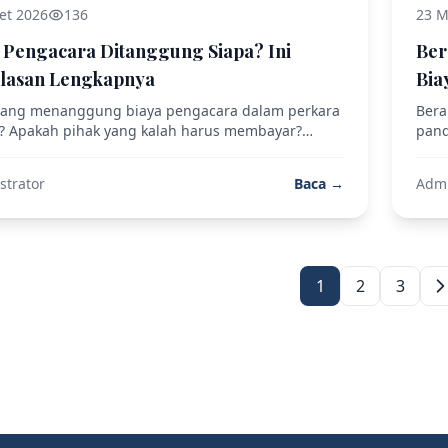
et 2026
136
23 M
 Pengacara Ditanggung Siapa? Ini
Ber
elasan Lengkapnya
Bia
yang menanggung biaya pengacara dalam perkara
Bera
 Apakah pihak yang kalah harus membayar?
pand
penjelasan lengkap tentang tanggung jawab biaya
yang
ara.
kons
strator
Baca →
Admi
1
2
3