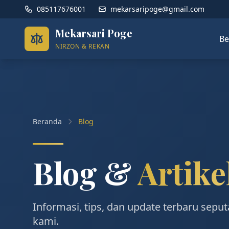
085117676001
mekarsaripoge@gmail.com
Mekarsari Poge
Be
NIRZON & REKAN
Beranda
Blog
Blog &
Artik
Informasi, tips, dan update terbaru sepu
kami.