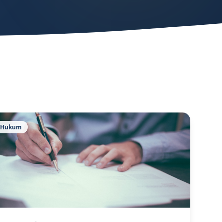
s Hukum