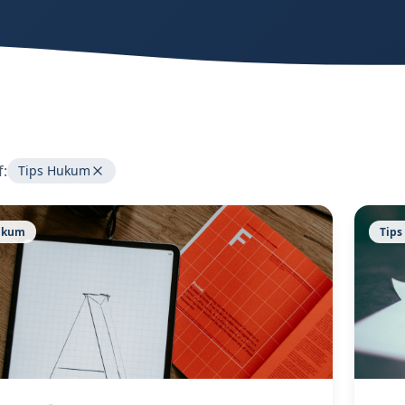
f:
Tips Hukum
ukum
Tip