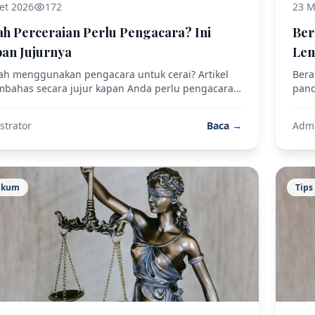
et 2026
172
23 M
h Perceraian Perlu Pengacara? Ini
Ber
an Jujurnya
Len
ah menggunakan pengacara untuk cerai? Artikel
Bera
mbahas secara jujur kapan Anda perlu pengacara,
pand
isa mandiri, dan risiko apa yang dihadapi jika
berb
pakai pengacara.
hing
strator
Baca →
Admi
ukum
Tip