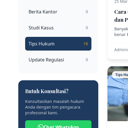
25 Mar
Cara 
Berita Kantor
0
dan P
Studi Kasus
0
Banyak
benar b
mitos 
Tips Hukum
16
secara
Admini
Update Regulasi
0
Tips H
Butuh Konsultasi?
Konsultasikan masalah hukum
Anda dengan tim pengacara
profesional kami.
Chat WhatsApp