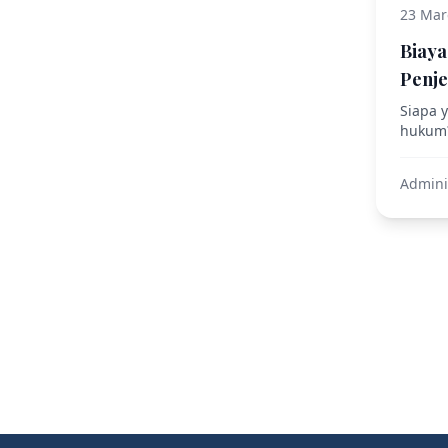
23 Mar
Biaya
Penj
Siapa 
hukum?
Simak 
pengac
Admini