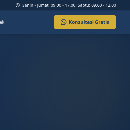
Senin - Jumat: 09.00 - 17.00, Sabtu: 09.00 - 12.00
ak
Konsultasi Gratis