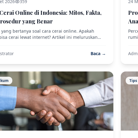
et 2026
359
24 M
Cerai Online di Indonesia: Mitos, Fakta,
Pro
rosedur yang Benar
Ana
 yang bertanya soal cara cerai online. Apakah
Perc
isa cerai lewat internet? Artikel ini meluruskan
rumi
dan menjelaskan prosedur perceraian yang sah
bers
 hukum di Indonesia.
meng
strator
Baca →
Admi
ukum
Tip