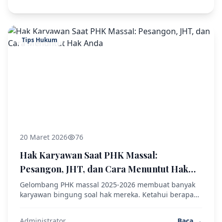
Tips Hukum
20 Maret 2026
76
Hak Karyawan Saat PHK Massal:
Pesangon, JHT, dan Cara Menuntut Hak
Anda
Gelombang PHK massal 2025-2026 membuat banyak
karyawan bingung soal hak mereka. Ketahui berapa
pesangon yang berhak Anda terima dan langkah
hukum jika perusahaan tidak membayar.
Administrator
Baca →