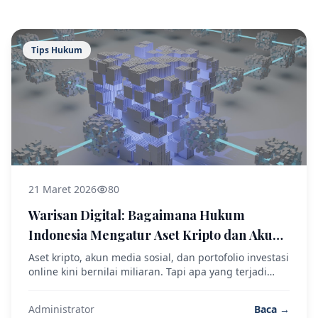
Tips Hukum
21 Maret 2026
80
Warisan Digital: Bagaimana Hukum
Indonesia Mengatur Aset Kripto dan Akun
Media Sosial?
Aset kripto, akun media sosial, dan portofolio investasi
online kini bernilai miliaran. Tapi apa yang terjadi
pada aset digital Anda setelah meninggal dunia?
Inilah jawaban hukumnya.
Administrator
Baca →